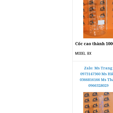
Cốc cao thành 10
MODEL: BX
Zalo: Ms Trang
0973147360 Ms Hi
0366816166 Ms Th
0966328029