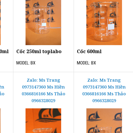
00ml
Cốc 250ml toplabo
Cốc 600ml
MODEL: BX
MODEL: BX
Zalo: Ms Trang
Zalo: Ms Trang
ền
0973147360 Ms Hiền
0973147360 Ms Hiền
ảo
0366816166 Ms Thảo
0366816166 Ms Thảo
0966328029
0966328029