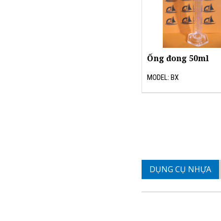
Ống đong 50ml
MODEL: BX
DỤNG CỤ NHỰA