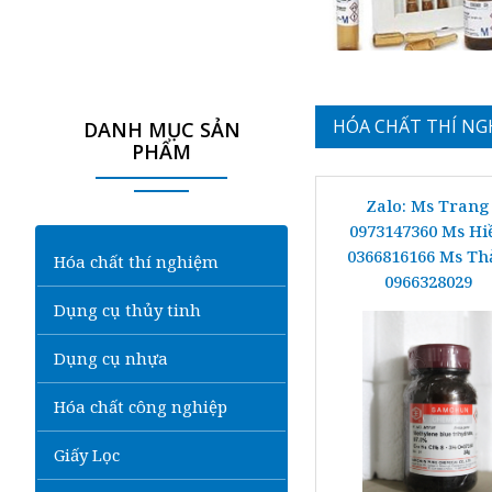
C
HÓA CHẤT THÍ NG
DANH MỤC SẢN
ô
PHẨM
n
g
Zalo: Ms Trang
t
0973147360 Ms Hi
y
0366816166 Ms Th
T
Hóa chất thí nghiệm
0966328029
N
Dụng cụ thủy tinh
H
H
Dụng cụ nhựa
P
h
Hóa chất công nghiệp
á
t
Giấy Lọc
t