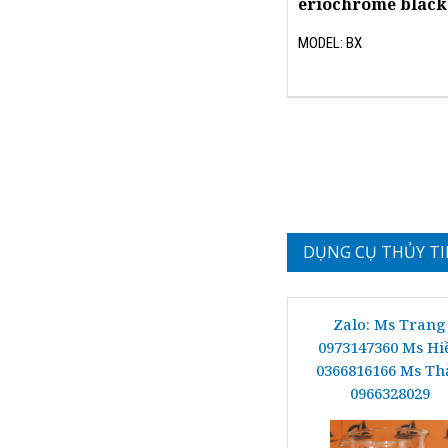
eriochrome black
MODEL: BX
DỤNG CỤ THỦY T
Zalo: Ms Trang
0973147360 Ms Hi
0366816166 Ms Th
0966328029