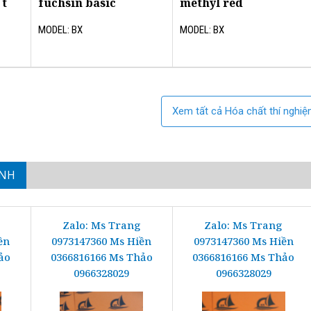
 t
fuchsin basic
methyl red
MODEL: BX
MODEL: BX
Xem tất cả Hóa chất thí nghi
INH
Zalo: Ms Trang
Zalo: Ms Trang
ền
0973147360 Ms Hiền
0973147360 Ms Hiền
ảo
0366816166 Ms Thảo
0366816166 Ms Thảo
0966328029
0966328029