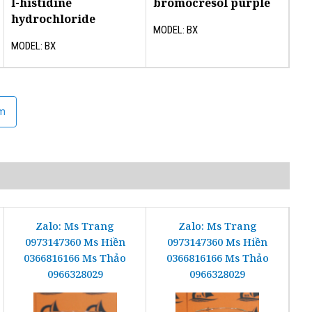
l-histidine
bromocresol purple
hydrochloride
MODEL: BX
MODEL: BX
ệm
Zalo: Ms Trang
Zalo: Ms Trang
0973147360 Ms Hiền
0973147360 Ms Hiền
0366816166 Ms Thảo
0366816166 Ms Thảo
0966328029
0966328029