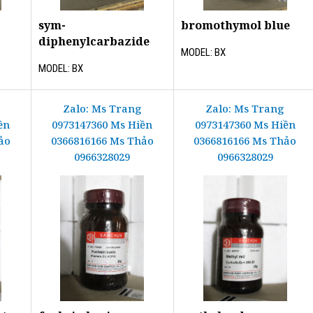
sym-
bromothymol blue
diphenylcarbazide
MODEL: BX
MODEL: BX
Zalo: Ms Trang
Zalo: Ms Trang
ền
0973147360 Ms Hiền
0973147360 Ms Hiền
ảo
0366816166 Ms Thảo
0366816166 Ms Thảo
0966328029
0966328029