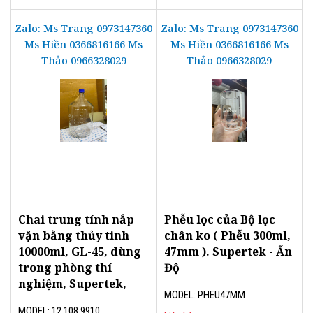
Zalo: Ms Trang 0973147360
Zalo: Ms Trang 0973147360
Ms Hiền 0366816166 Ms
Ms Hiền 0366816166 Ms
Thảo 0966328029
Thảo 0966328029
Chai trung tính nắp
Phễu lọc của Bộ lọc
vặn bằng thủy tinh
chân ko ( Phễu 300ml,
10000ml, GL-45, dùng
47mm ). Supertek - Ấn
trong phòng thí
Độ
nghiệm, Supertek,
MODEL: PHEU47MM
MODEL: 12.108.9910