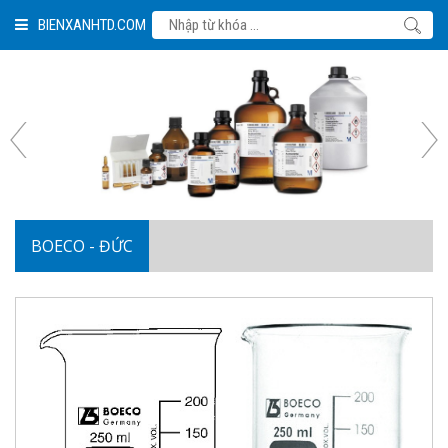
BIENXANHTD.COM
BOECO - ĐỨC