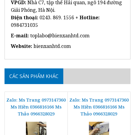
VPGD:
Nhà C7, tập thể Hải quan, ngõ 194 đường
Giải Phóng, Hà Nội.
Điện thoại:
0243. 869. 1556 +
Hotline:
0984731035
E-mail:
toplabo@bienxanhtd.com
Website:
bienxanhtd.com
CÁC SẢN PHẨM KHÁC
Zalo: Ms Trang 0973147360
Zalo: Ms Trang 0973147360
Ms Hiền 0366816166 Ms
Ms Hiền 0366816166 Ms
Thảo 0966328029
Thảo 0966328029