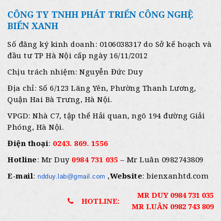
CÔNG TY TNHH PHÁT TRIỂN CÔNG NGHỆ
BIỂN XANH
Số đăng ký kinh doanh: 0106038317 do Sở kế hoạch và
đầu tư TP Hà Nội cấp ngày 16/11/2012
Chịu trách nhiệm: Nguyễn Đức Duy
Địa chỉ: Số 6/123 Lãng Yên, Phường Thanh Lương,
Quận Hai Bà Trưng, Hà Nội.
VPGD: Nhà C7, tập thể Hải quan, ngõ 194 đường Giải
Phóng, Hà Nội.
Điện thoại
:
0243. 869. 1556
Hotline
: Mr Duy
0984 731 035
– Mr Luân 0982743809
E-mail
:
,
Website
: bienxanhtd.com
ndduy.lab@gmail.com
MR DUY 0984 731 035
HOTLINE:
MR LUÂN 0982 743 809