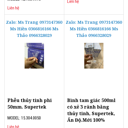
Liên hệ
Liên hệ
Zalo: Ms Trang 0973147360
Zalo: Ms Trang 0973147360
Ms Hiền 0366816166 Ms
Ms Hiền 0366816166 Ms
Thảo 0966328029
Thảo 0966328029
Phễu thủy tinh phi
Bình tam giác 500ml
50mm. Supertek
có xẻ 3 rãnh bằng
thủy tinh, Supertek,
MODEL: 15.304.0050
Ấn Độ.Mới 100%
Liên hệ