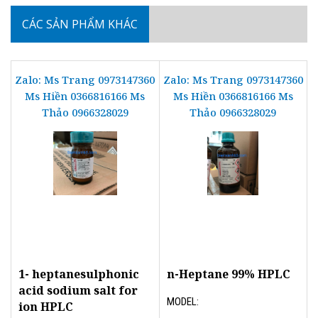
CÁC SẢN PHẨM KHÁC
Zalo: Ms Trang 0973147360
Zalo: Ms Trang 0973147360
Ms Hiền 0366816166 Ms
Ms Hiền 0366816166 Ms
Thảo 0966328029
Thảo 0966328029
1- heptanesulphonic
n-Heptane 99% HPLC
acid sodium salt for
MODEL:
ion HPLC