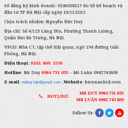
Số đăng ký kinh doanh: 0106038317 do Sở kế hoạch và
đầu tư TP Hà Nội cấp ngày 16/11/2012
Chịu trách nhiệm: Nguyễn Đức Duy
Địa chỉ: Số 6/123 Lãng Yên, Phường Thanh Lương,
Quận Hai Bà Trưng, Hà Nội.
VPGD: Nhà C7, tập thể Hải quan, ngõ 194 đường Giải
Phóng, Hà Nội.
Điện thoại
:
0243. 869. 1556
Hotline
: Mr Duy
0984 731 035
– Mr Luân 0982743809
E-mail
:
,
Website
: bienxanhtd.com
ndduy.lab@gmail.com
MR DUY 0984 731 035
HOTLINE:
MR LUÂN 0982 743 809
Follow Us: