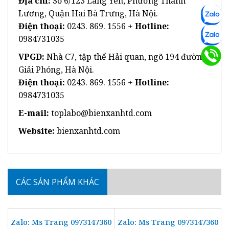
Địa chỉ:
Số 6/123 Lãng Yên, Phường Thanh
Lương, Quận Hai Bà Trưng, Hà Nội.
Điện thoại:
0243. 869. 1556 +
Hotline:
0984731035
VPGD:
Nhà C7, tập thể Hải quan, ngõ 194 đường
Giải Phóng, Hà Nội.
Điện thoại:
0243. 869. 1556 +
Hotline:
0984731035
E-mail:
toplabo@bienxanhtd.com
Website:
bienxanhtd.com
CÁC SẢN PHẨM KHÁC
Zalo: Ms Trang 0973147360
Zalo: Ms Trang 0973147360