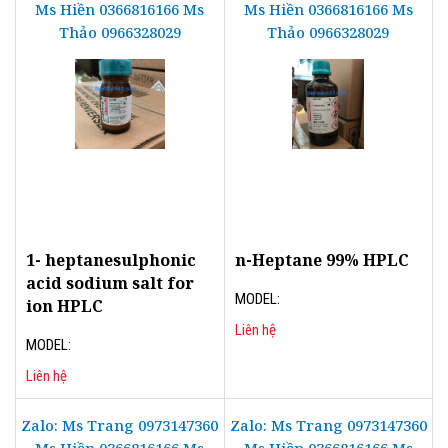
Ms Hiền 0366816166 Ms
Ms Hiền 0366816166 Ms
Thảo 0966328029
Thảo 0966328029
1- heptanesulphonic
n-Heptane 99% HPLC
acid sodium salt for
MODEL:
ion HPLC
Liên hệ
MODEL:
Liên hệ
Zalo: Ms Trang 0973147360
Zalo: Ms Trang 0973147360
Ms Hiền 0366816166 Ms
Ms Hiền 0366816166 Ms