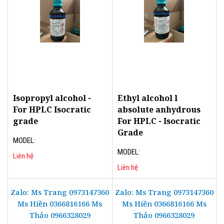
Isopropyl alcohol -
Ethyl alcohol l
For HPLC Isocratic
absolute anhydrous
grade
For HPLC - Isocratic
Grade
MODEL:
MODEL:
Liên hệ
Liên hệ
Zalo: Ms Trang 0973147360
Zalo: Ms Trang 0973147360
Ms Hiền 0366816166 Ms
Ms Hiền 0366816166 Ms
Thảo 0966328029
Thảo 0966328029