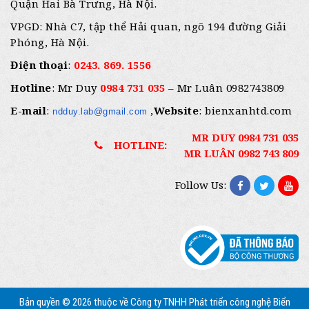
Quận Hai Bà Trưng, Hà Nội.
VPGD: Nhà C7, tập thể Hải quan, ngõ 194 đường Giải
Phóng, Hà Nội.
Điện thoại
:
0243. 869. 1556
Hotline
: Mr Duy
0984 731 035
– Mr Luân 0982743809
E-mail
:
,
Website
: bienxanhtd.com
ndduy.lab@gmail.com
MR DUY 0984 731 035
HOTLINE:
MR LUÂN 0982 743 809
Follow Us:
Bản quyền © 2026 thuộc về Công ty TNHH Phát triển công nghệ Biển