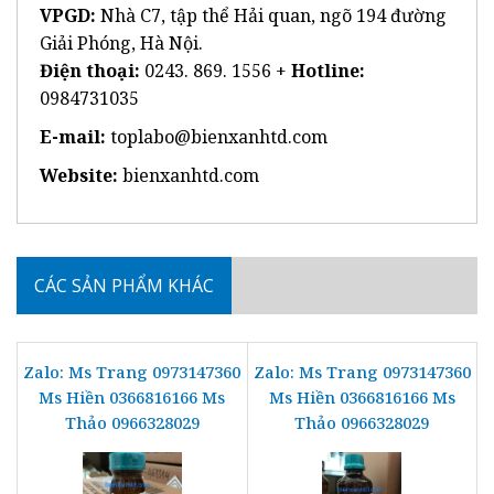
VPGD:
Nhà C7, tập thể Hải quan, ngõ 194 đường
Giải Phóng, Hà Nội.
Điện thoại:
0243. 869. 1556 +
Hotline:
0984731035
E-mail:
toplabo@bienxanhtd.com
Website:
bienxanhtd.com
CÁC SẢN PHẨM KHÁC
Zalo: Ms Trang 0973147360
Zalo: Ms Trang 0973147360
Ms Hiền 0366816166 Ms
Ms Hiền 0366816166 Ms
Thảo 0966328029
Thảo 0966328029