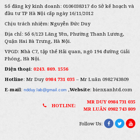
Số đăng ký kinh doanh: 0106038317 do Sở kế hoạch và
đầu tư TP Hà Nội cấp ngày 16/11/2012
Chịu trách nhiệm: Nguyễn Đức Duy
Địa chỉ: Số 6/123 Lãng Yên, Phường Thanh Lương,
Quận Hai Bà Trưng, Hà Nội.
VPGD: Nhà C7, tập thể Hải quan, ngõ 194 đường Giải
Phóng, Hà Nội.
Điện thoại
:
0243. 869. 1556
Hotline
: Mr Duy
0984 731 035
– Mr Luân 0982743809
E-mail
:
,
Website
: bienxanhtd.com
ndduy.lab@gmail.com
MR DUY 0984 731 035
HOTLINE:
MR LUÂN 0982 743 809
Follow Us: